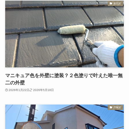
港北区
マニキュア色を外壁に塗装？２色塗りで叶えた唯一無
二の外壁
2026年1月22日
2026年5月18日
戸塚区