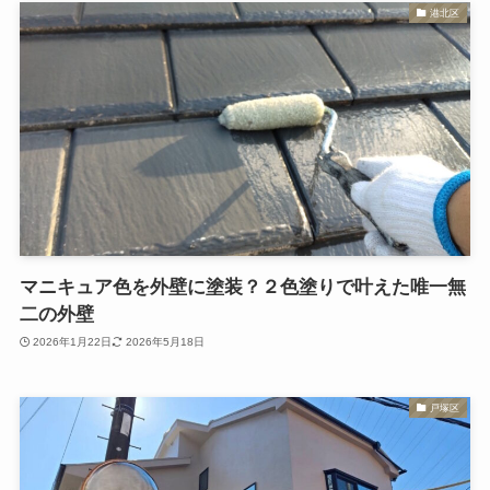
港北区
マニキュア色を外壁に塗装？２色塗りで叶えた唯一無
二の外壁
2026年1月22日
2026年5月18日
戸塚区