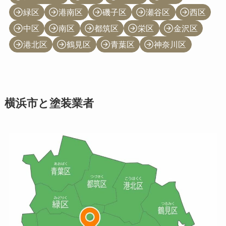
緑区
港南区
磯子区
瀬谷区
西区
中区
南区
都筑区
栄区
金沢区
港北区
鶴見区
青葉区
神奈川区
横浜市と塗装業者