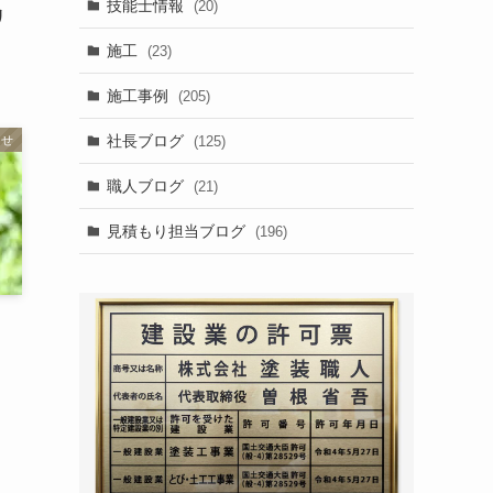
技能士情報
(20)
リ
施工
(23)
施工事例
(205)
社長ブログ
(125)
らせ
職人ブログ
(21)
見積もり担当ブログ
(196)