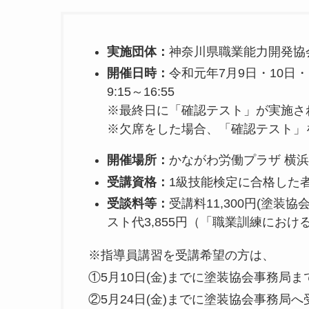
実施団体：
神奈川県職業能力開発協
開催日時：
令和元年7月9日・10日・
9:15～16:55
※最終日に「確認テスト」が実施さ
※欠席をした場合、「確認テスト」
開催場所：
かながわ労働プラザ 横浜
受講資格：
1級技能検定に合格した
受談料等：
受講料11,300円(塗装協
スト代3,855円（「職業訓練におけ
※指導員講習を受講希望の方は、
①5月10日(金)までに塗装協会事務
②5月24日(金)までに塗装協会事務局