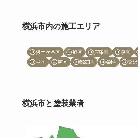
横浜市内の施工エリア
保土ケ谷区
旭区
戸塚区
泉区
中区
南区
都筑区
栄区
金沢
横浜市と塗装業者