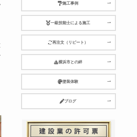
施工事例
や
一級技能士による施工
再注文（リピート）
重
外
横浜市との絆
塗装体験
ブログ