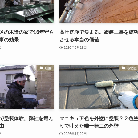
区の木造の家で16年守ら
高圧洗浄で決まる。塗装工事を成
事の効果
させる本当の価値
日
2026年3月19日
旭区
港北区
で塗装体験。弊社を選ん
マニキュア色を外壁に塗装？２色
由
りで叶えた唯一無二の外壁
日
2026年1月22日