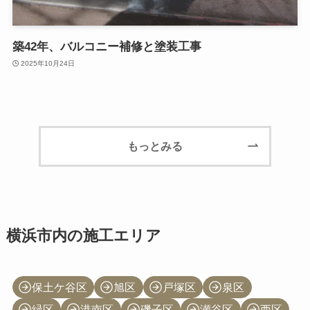
築42年、バルコニー補修と塗装工事
2025年10月24日
もっとみる
横浜市内の施工エリア
保土ケ谷区
旭区
戸塚区
泉区
緑区
港南区
磯子区
瀬谷区
西区