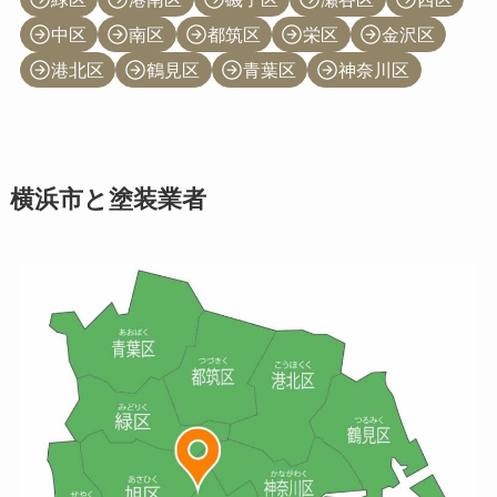
中区
南区
都筑区
栄区
金沢区
港北区
鶴見区
青葉区
神奈川区
横浜市と塗装業者