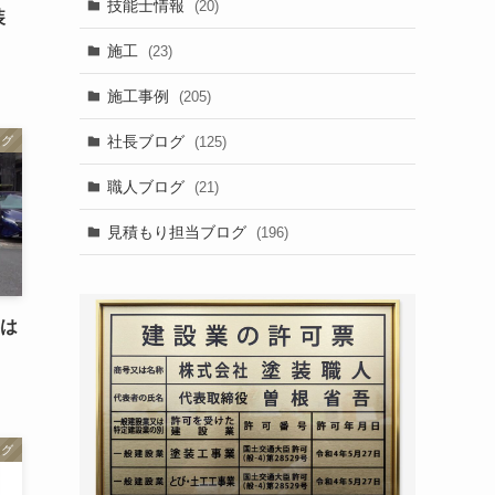
技能士情報
(20)
装
施工
(23)
施工事例
(205)
社長ブログ
(125)
ログ
職人ブログ
(21)
見積もり担当ブログ
(196)
事は
ログ