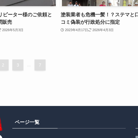
のリピーター様のご依頼と
塗装業者も危機一髪！？ステマと
問販売
コミ偽装が行政処分に指定
2026年5月3日
2023年4月17日
2026年4月3日
2
3
...
7
ページ一覧