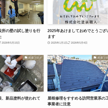
役所の壁の試し塗りを行
2025年あけましておめでとうござ
た
ます
2026年5月15日
2025年1月1日
2026年5月4日
社長ブログ
社長ブ
装、新品塗料が使われて
屋根修理をすすめる訪問営業系の
事業者に注意