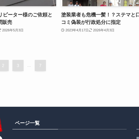
のリピーター様のご依頼と
塗装業者も危機一髪！？ステマと
問販売
コミ偽装が行政処分に指定
2026年5月3日
2023年4月17日
2026年4月3日
2
3
...
7
ページ一覧