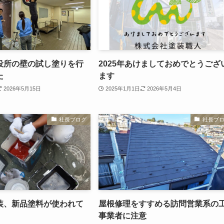
役所の壁の試し塗りを行
2025年あけましておめでとうござ
た
ます
2026年5月15日
2025年1月1日
2026年5月4日
社長ブログ
社長ブ
装、新品塗料が使われて
屋根修理をすすめる訪問営業系の
事業者に注意