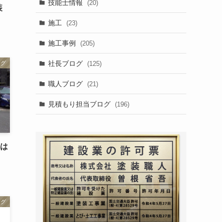
技能士情報
(20)
装
施工
(23)
施工事例
(205)
社長ブログ
(125)
ログ
職人ブログ
(21)
見積もり担当ブログ
(196)
事は
ログ