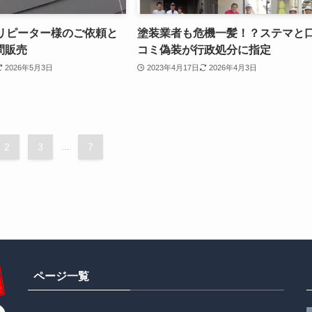
のリピーター様のご依頼と
塗装業者も危機一髪！？ステマと
問販売
コミ偽装が行政処分に指定
2026年5月3日
2023年4月17日
2026年4月3日
2
3
...
7
ページ一覧