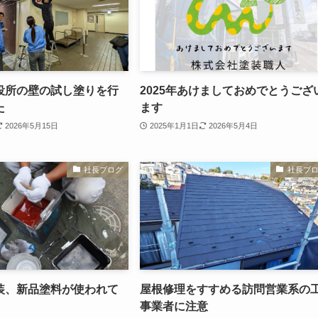
役所の壁の試し塗りを行
2025年あけましておめでとうござ
た
ます
2026年5月15日
2025年1月1日
2026年5月4日
社長ブログ
社長ブ
装、新品塗料が使われて
屋根修理をすすめる訪問営業系の
事業者に注意