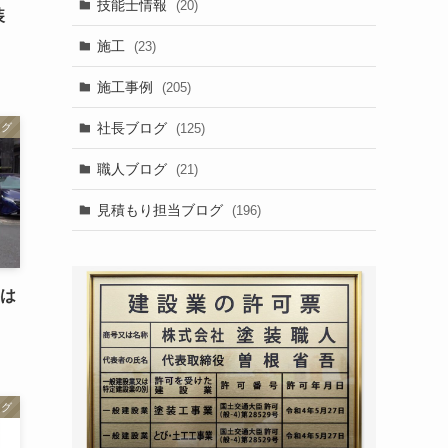
技能士情報
(20)
装
施工
(23)
施工事例
(205)
社長ブログ
(125)
ログ
職人ブログ
(21)
見積もり担当ブログ
(196)
事は
ログ