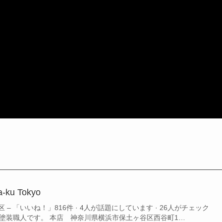
-ku Tokyo
– 「いいね！」816件 · 4人が話題にしています · 26人がチェック
社塗装職人です。 本店 神奈川県横浜市保土ヶ谷区西谷町1…