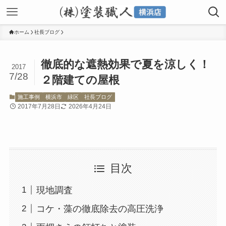
ホーム
社長ブログ
徹底的な遮熱効果で夏を涼しく！
2017
7/28
２階建ての屋根
施工事例
横浜市
緑区
社長ブログ
2017年7月28日
2026年4月24日
目次
現地調査
コケ・藻の徹底除去の高圧洗浄