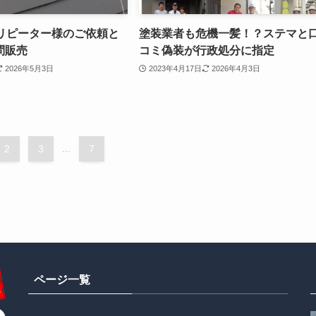
のリピーター様のご依頼と
塗装業者も危機一髪！？ステマと
問販売
コミ偽装が行政処分に指定
2026年5月3日
2023年4月17日
2026年4月3日
2
3
...
7
ページ一覧