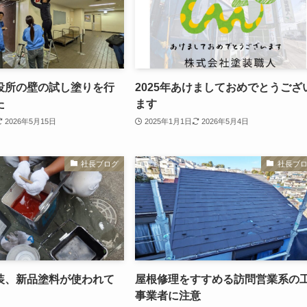
役所の壁の試し塗りを行
2025年あけましておめでとうござ
た
ます
2026年5月15日
2025年1月1日
2026年5月4日
社長ブログ
社長ブ
装、新品塗料が使われて
屋根修理をすすめる訪問営業系の
事業者に注意