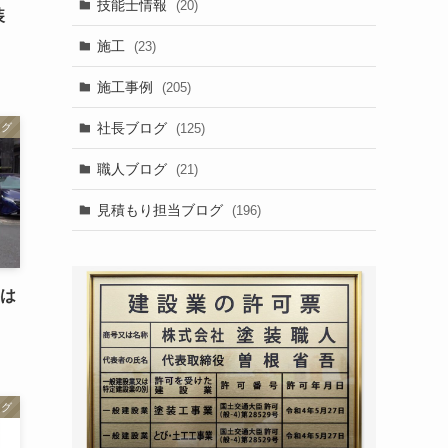
技能士情報
(20)
装
施工
(23)
施工事例
(205)
社長ブログ
(125)
ログ
職人ブログ
(21)
見積もり担当ブログ
(196)
事は
ログ