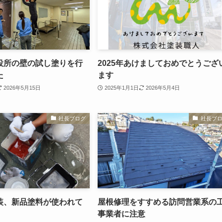
役所の壁の試し塗りを行
2025年あけましておめでとうござ
た
ます
2026年5月15日
2025年1月1日
2026年5月4日
社長ブログ
社長ブ
装、新品塗料が使われて
屋根修理をすすめる訪問営業系の
事業者に注意