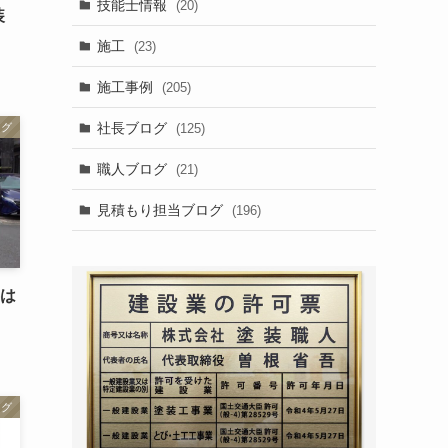
技能士情報
(20)
装
施工
(23)
施工事例
(205)
社長ブログ
(125)
ログ
職人ブログ
(21)
見積もり担当ブログ
(196)
事は
ログ