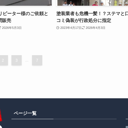
のリピーター様のご依頼と
塗装業者も危機一髪！？ステマと
問販売
コミ偽装が行政処分に指定
2026年5月3日
2023年4月17日
2026年4月3日
2
3
...
7
ページ一覧