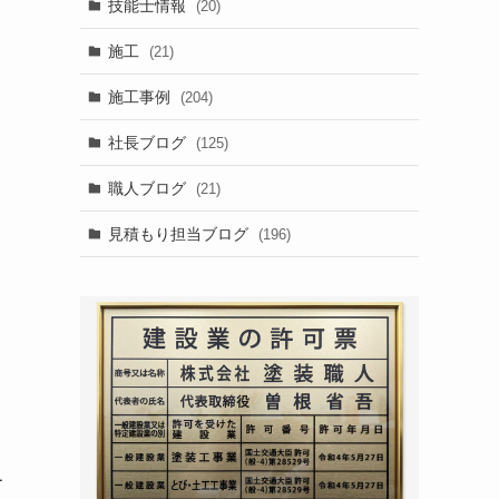
技能士情報
(20)
施工
(21)
施工事例
(204)
社長ブログ
(125)
職人ブログ
(21)
見積もり担当ブログ
(196)
て