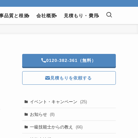
事品質と根拠
会社概要
見積もり・費用
0120-382-361（無料）
見積もりを依頼する
イベント・キャンペーン
(25)
に
お知らせ
(8)
一級技能士からの教え
(66)