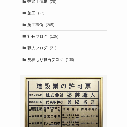
ッ
技能士情報
(20)
施工
(23)
施工事例
(205)
社長ブログ
(125)
職人ブログ
(21)
見積もり担当ブログ
(196)