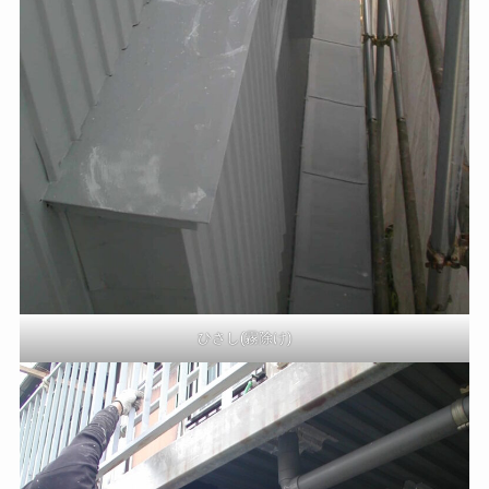
ひさし(霧除け)