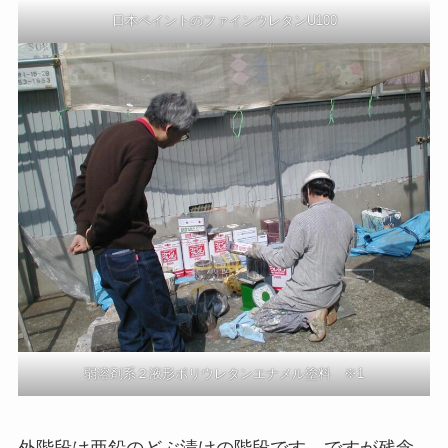
日本ペイントのファインウレタンU100
弱溶剤系２液形ポリウレタンエナメル塗料 ※1