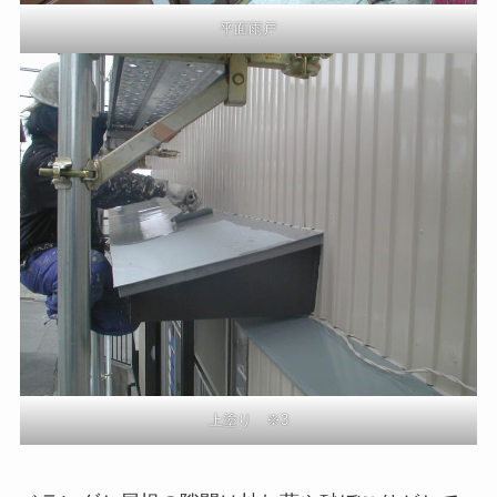
平面雨戸
上塗り ※3