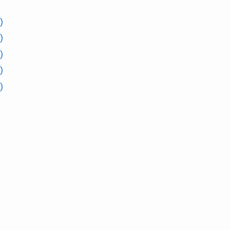
)
)
)
)
)