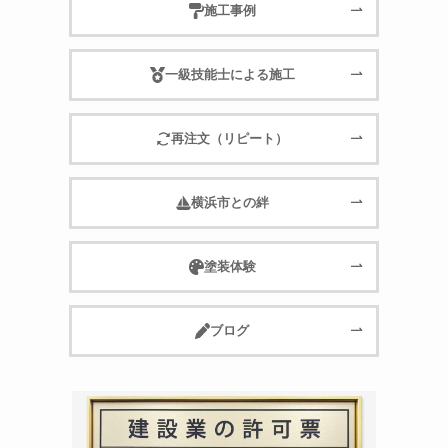
施工事例
一級技能士による施工
再注文（リピート）
横浜市との絆
塗装体験
ブログ