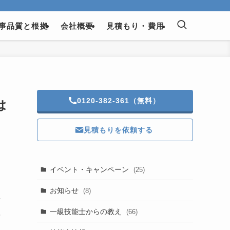
事品質と根拠
会社概要
見積もり・費用
0120-382-361（無料）
は
見積もりを依頼する
イベント・キャンペーン
(25)
こ
お知らせ
(8)
に
に
一級技能士からの教え
(66)