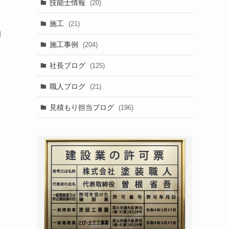
技能士情報
(20)
施工
(21)
効
施工事例
(204)
社長ブログ
(125)
職人ブログ
(21)
見積もり担当ブログ
(196)