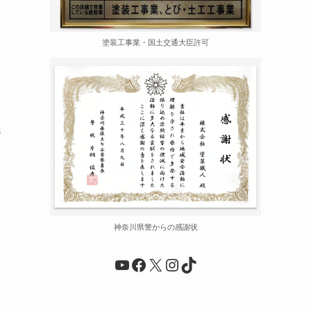
塗装工事業・国土交通大臣許可
う
春
神奈川県警からの感謝状
YouTube
Facebook
X
Instagram
TikTok