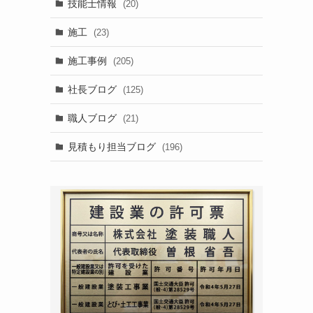
と
技能士情報
(20)
施工
(23)
施工事例
(205)
社長ブログ
(125)
職人ブログ
(21)
見積もり担当ブログ
(196)