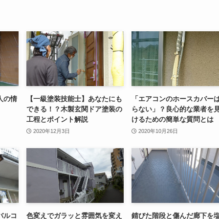
人の情
【一級塗装技能士】あなたにも
「エアコンのホースカバー
できる！？木製玄関ドア塗装の
らない」？良心的な業者を
工程とポイント解説
けるための簡単な質問とは
2020年12月3日
2020年10月26日
バルコ
色変えでガラッと雰囲気を変え
錆びた階段と傷んだ廊下を