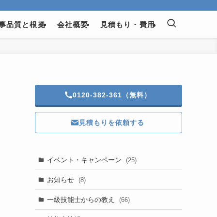
事品質と根拠
会社概要
見積もり・費用
0120-382-361（無料）
見積もりを依頼する
イベント・キャンペーン
(25)
お知らせ
(8)
一級技能士からの教え
(66)
と