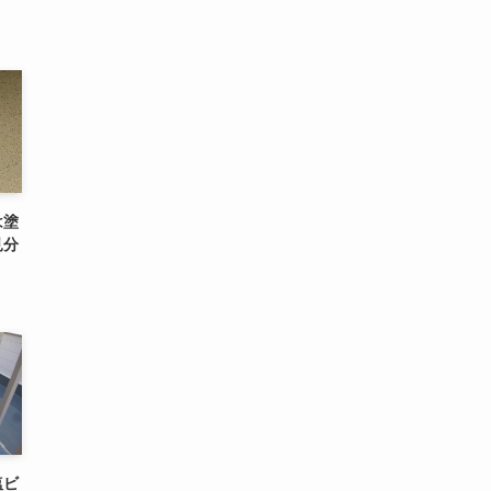
は塗
見分
塩ビ