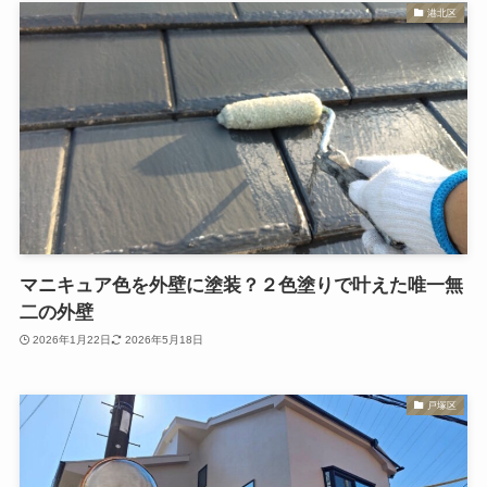
港北区
マニキュア色を外壁に塗装？２色塗りで叶えた唯一無
二の外壁
2026年1月22日
2026年5月18日
戸塚区