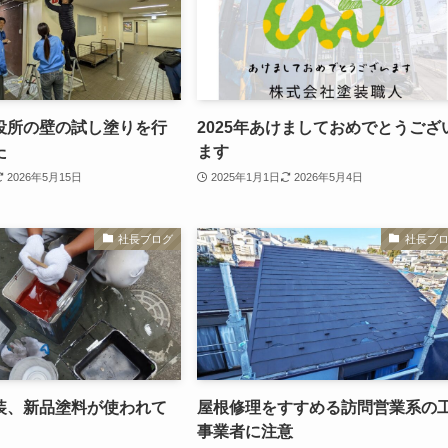
役所の壁の試し塗りを行
2025年あけましておめでとうござ
た
ます
2026年5月15日
2025年1月1日
2026年5月4日
社長ブログ
社長ブ
装、新品塗料が使われて
屋根修理をすすめる訪問営業系の
事業者に注意