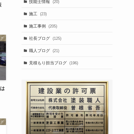
技能士情報
(20)
装
施工
(23)
施工事例
(205)
社長ブログ
(125)
ログ
職人ブログ
(21)
見積もり担当ブログ
(196)
事は
ログ