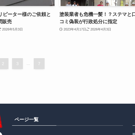
のリピーター様のご依頼と
塗装業者も危機一髪！？ステマと
問販売
コミ偽装が行政処分に指定
2026年5月3日
2023年4月17日
2026年4月3日
2
3
...
7
ページ一覧