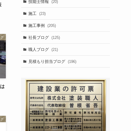
技能士情報
(20)
装
施工
(23)
施工事例
(205)
社長ブログ
(125)
ログ
職人ブログ
(21)
見積もり担当ブログ
(196)
事は
ログ