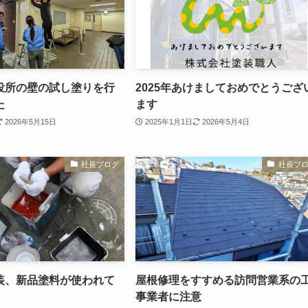
役所の壁の試し塗りを行
2025年あけましておめでとうござ
た
ます
2026年5月15日
2025年1月1日
2026年5月4日
社長ブログ
社長ブ
装、新品塗料が使われて
屋根修理をすすめる訪問営業系の
事業者に注意