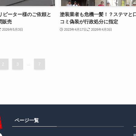
のリピーター様のご依頼と
塗装業者も危機一髪！？ステマと
問販売
コミ偽装が行政処分に指定
2026年5月3日
2023年4月17日
2026年4月3日
2
3
...
7
ページ一覧