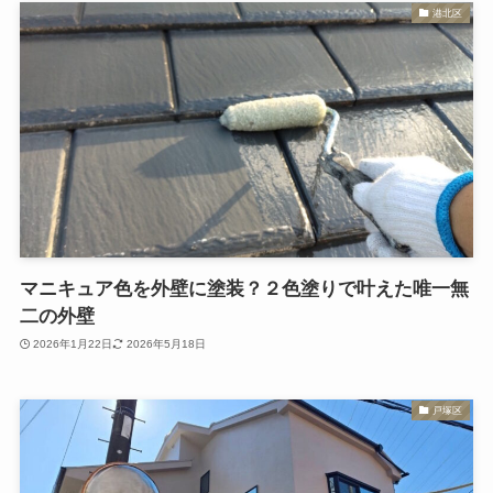
港北区
マニキュア色を外壁に塗装？２色塗りで叶えた唯一無
二の外壁
2026年1月22日
2026年5月18日
戸塚区