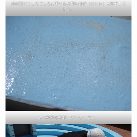
塗料面のところどころに滑り止め用の珪砂（けいさ）を散布しま
した。
この粒粒が珪砂（けいさ）です。