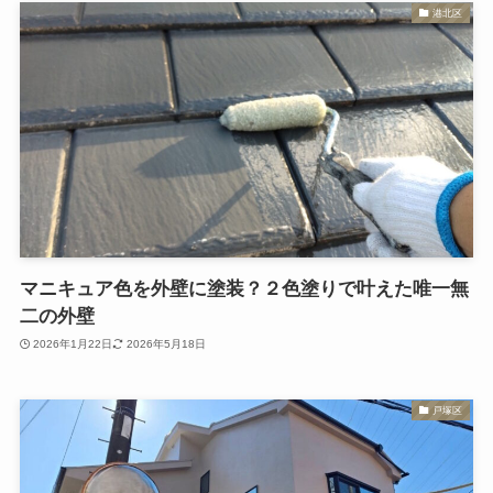
港北区
マニキュア色を外壁に塗装？２色塗りで叶えた唯一無
二の外壁
2026年1月22日
2026年5月18日
戸塚区