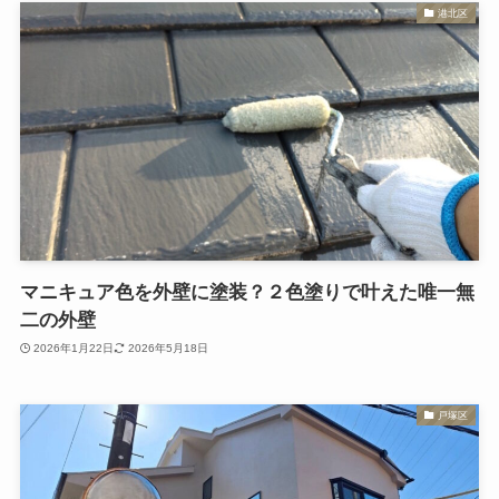
港北区
マニキュア色を外壁に塗装？２色塗りで叶えた唯一無
二の外壁
2026年1月22日
2026年5月18日
戸塚区