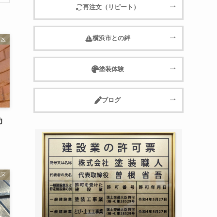
再注文（リピート）
横浜市との絆
泉区
塗装体験
ブログ
功
北区