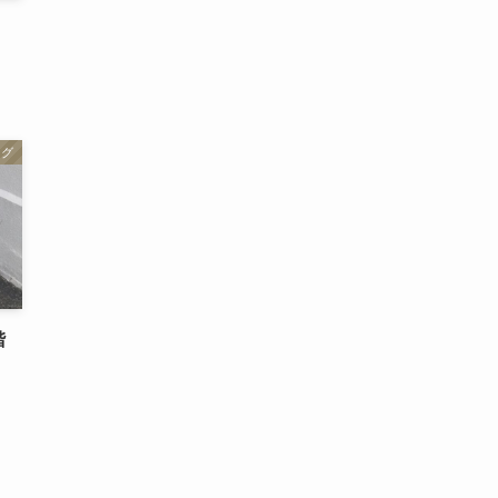
念
ログ
階