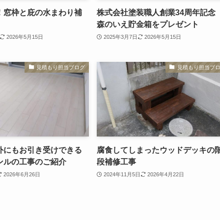
！窓枠と庇の水まわり補
株式会社塗装職人創業34周年記
森のいえ貯金箱をプレゼント
2026年5月15日
2025年3月7日
2026年5月15日
見積もり担当ブログ
見積もり担当ブ
外にもお引き受けできる
腐食してしまったウッドデッキの
ンルの工事のご紹介
段補修工事
2026年6月26日
2024年11月5日
2026年4月22日