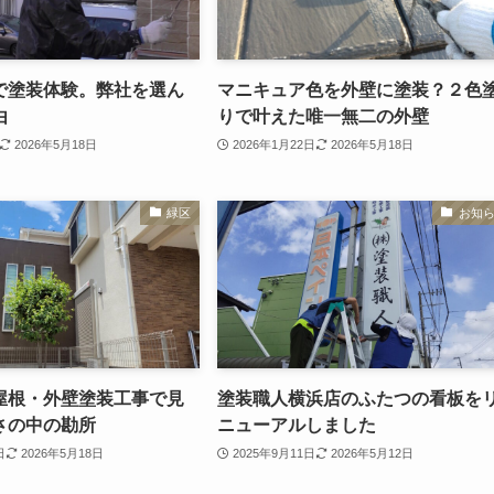
で塗装体験。弊社を選ん
マニキュア色を外壁に塗装？２色
由
りで叶えた唯一無二の外壁
2026年5月18日
2026年1月22日
2026年5月18日
緑区
お知
屋根・外壁塗装工事で見
塗装職人横浜店のふたつの看板を
さの中の勘所
ニューアルしました
日
2026年5月18日
2025年9月11日
2026年5月12日