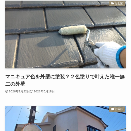
港北区
マニキュア色を外壁に塗装？２色塗りで叶えた唯一無
二の外壁
2026年1月22日
2026年5月18日
戸塚区