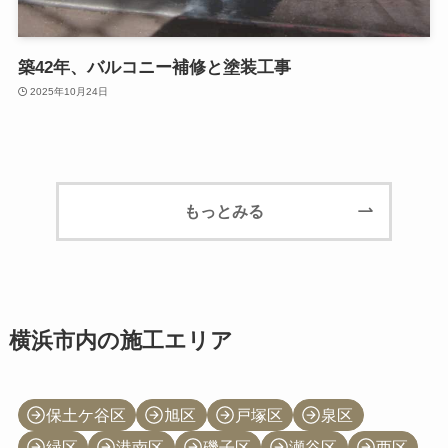
築42年、バルコニー補修と塗装工事
2025年10月24日
もっとみる
横浜市内の施工エリア
保土ケ谷区
旭区
戸塚区
泉区
緑区
港南区
磯子区
瀬谷区
西区