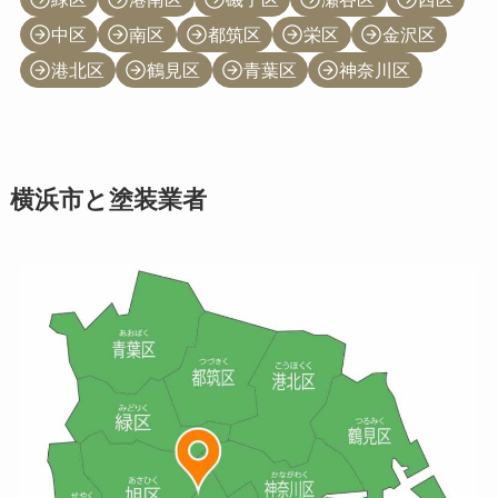
中区
南区
都筑区
栄区
金沢区
港北区
鶴見区
青葉区
神奈川区
横浜市と塗装業者