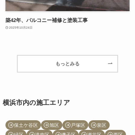
築42年、バルコニー補修と塗装工事
2025年10月24日
もっとみる
横浜市内の施工エリア
保土ケ谷区
旭区
戸塚区
泉区
緑区
港南区
磯子区
瀬谷区
西区